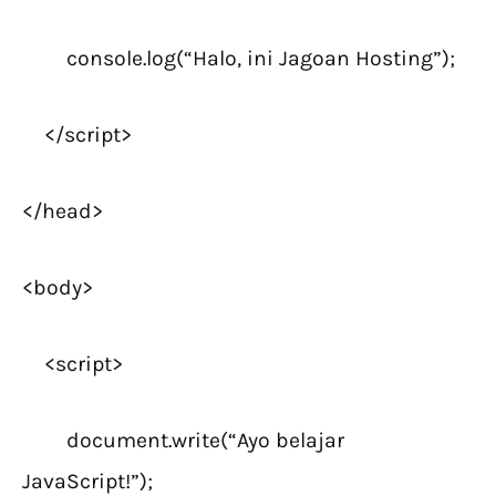
console.log(“Halo, ini Jagoan Hosting”);
</script>
</head>
<body>
<script>
document.write(“Ayo belajar
JavaScript!”);