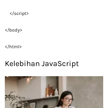
</script>
</body>
</html>
Kelebihan JavaScript