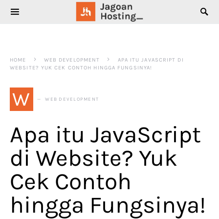
SEARCH FOR:
HOME
WEB DEVELOPMENT
APA ITU JAVASCRIPT DI
WEBSITE? YUK CEK CONTOH HINGGA FUNGSINYA!
W
WEB DEVELOPMENT
Apa itu JavaScript
di Website? Yuk
Cek Contoh
hingga Fungsinya!