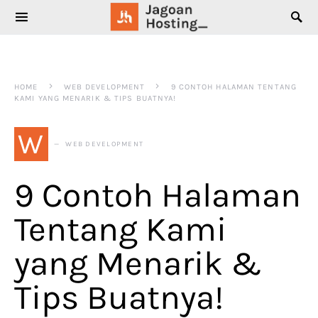
SEARCH FOR:
HOME
WEB DEVELOPMENT
9 CONTOH HALAMAN TENTANG
KAMI YANG MENARIK & TIPS BUATNYA!
W
WEB DEVELOPMENT
9 Contoh Halaman
Tentang Kami
yang Menarik &
Tips Buatnya!