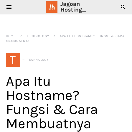
SEARCH FOR:
HOME
TECHNOLOGY
APA ITU HOSTNAME? FUNGSI & CARA
MEMBUATNYA
T
TECHNOLOGY
Apa Itu
Hostname?
Fungsi & Cara
Membuatnya