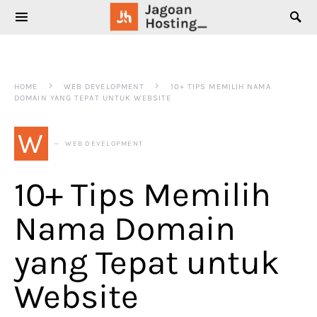
SEARCH FOR:
HOME
WEB DEVELOPMENT
10+ TIPS MEMILIH NAMA
DOMAIN YANG TEPAT UNTUK WEBSITE
W
WEB DEVELOPMENT
10+ Tips Memilih
Nama Domain
yang Tepat untuk
Website