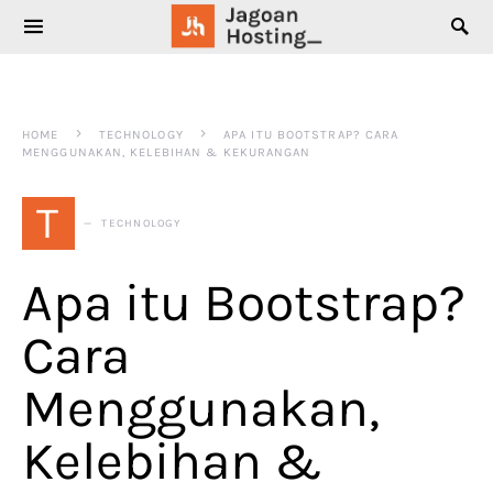
SEARCH FOR:
HOME
TECHNOLOGY
APA ITU BOOTSTRAP? CARA
MENGGUNAKAN, KELEBIHAN & KEKURANGAN
T
TECHNOLOGY
Apa itu Bootstrap?
Cara
Menggunakan,
Kelebihan &