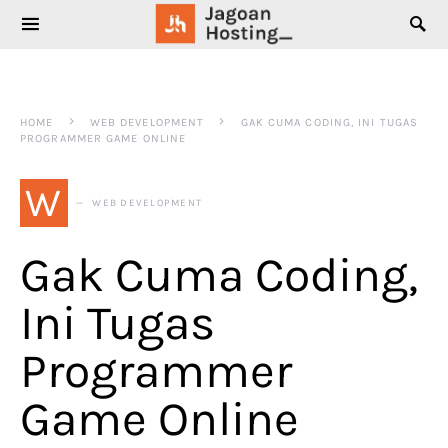
SEARCH FOR:
HOME
WEB DEVELOPMENT
GAK CUMA CODING, INI TUGAS
PROGRAMMER GAME ONLINE
W
WEB DEVELOPMENT
Gak Cuma Coding,
Ini Tugas
Programmer
Game Online