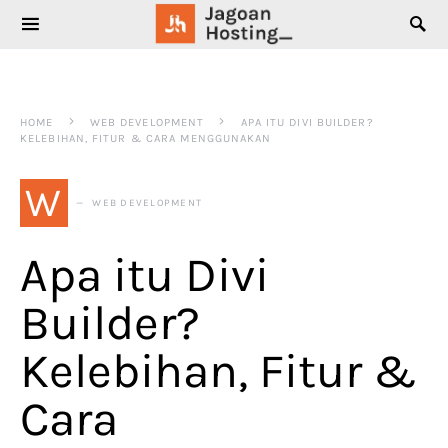
SEARCH FOR:
HOME
WEB DEVELOPMENT
APA ITU DIVI BUILDER?
KELEBIHAN, FITUR & CARA MENGGUNAKAN
W
WEB DEVELOPMENT
Apa itu Divi
Builder?
Kelebihan, Fitur &
Cara