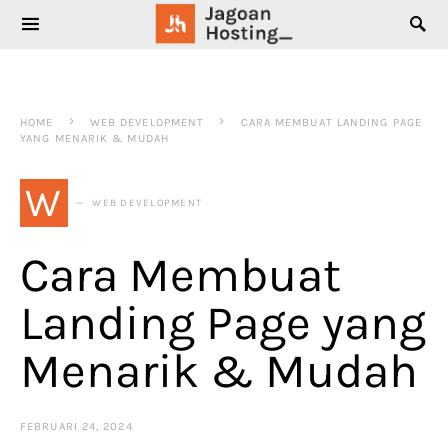
SEARCH FOR:
HOME
WEB DEVELOPMENT
CARA MEMBUAT LANDING PAGE
YANG MENARIK & MUDAH
W
WEB DEVELOPMENT
Cara Membuat
Landing Page yang
Menarik & Mudah
FEBRUARI 24, 2024