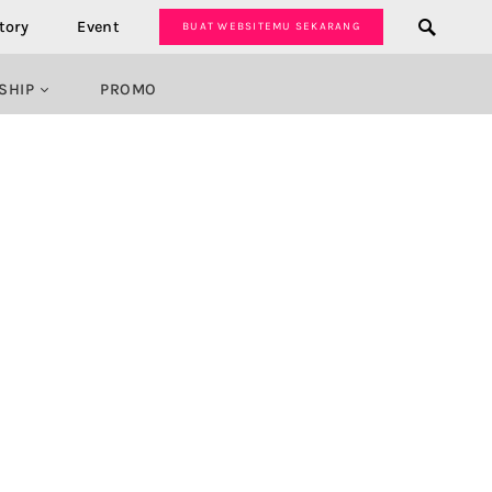
tory
Event
BUAT WEBSITEMU SEKARANG
SHIP
PROMO