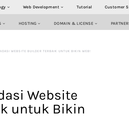
ogy
Web Development
Tutorial
Customer S
S
HOSTING
DOMAIN & LICENSE
PARTNER
NDASI WEBSITE BUILDER TERBAIK UNTUK BIKIN WEB!
asi Website
ik untuk Bikin