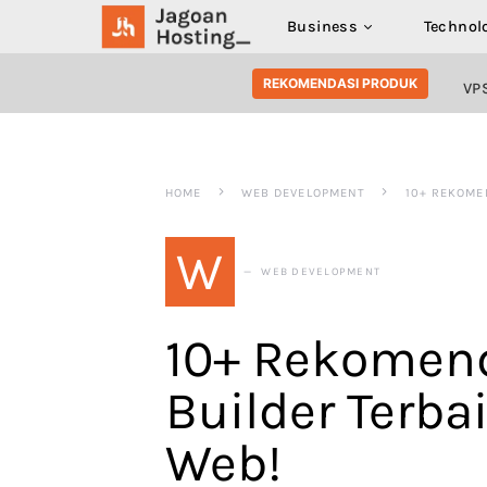
Business
Technol
SEARCH FOR:
REKOMENDASI PRODUK
VP
HOME
WEB DEVELOPMENT
10+ REKOME
W
WEB DEVELOPMENT
10+ Rekomend
Builder Terba
Web!