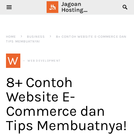
SEARCH FOR:
HOME
BUSINESS
8+ CONTOH WEBSITE E-COMMERCE DAN
TIPS MEMBUATNYA!
W
WEB DEVELOPMENT
8+ Contoh
Website E-
Commerce dan
Tips Membuatnya!