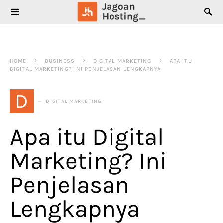
SEARCH FOR:
HOME
BUSINESS
DIGITAL MARKETING
APA ITU
DIGITAL MARKETING? INI PENJELASAN LENGKAPNYA
D
DIGITAL MARKETING
Apa itu Digital
Marketing? Ini
Penjelasan
Lengkapnya