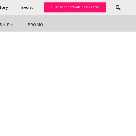
tory
Event
BUAT WEBSITEMU SEKARANG
SHIP
PROMO