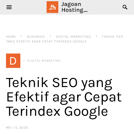
SEARCH FOR:
HOME
BUSINESS
DIGITAL MARKETING
TEKNIK SEO
YANG EFEKTIF AGAR CEPAT TERINDEX GOOGLE
D
DIGITAL MARKETING
Teknik SEO yang
Efektif agar Cepat
Terindex Google
MEI 15, 2020