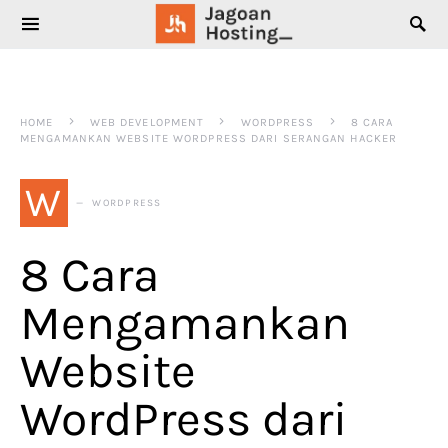
SEARCH FOR:
HOME
WEB DEVELOPMENT
WORDPRESS
8 CARA
MENGAMANKAN WEBSITE WORDPRESS DARI SERANGAN HACKER
W
WORDPRESS
8 Cara
Mengamankan
Website
WordPress dari