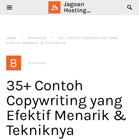
SEARCH FOR:
HOME
BUSINESS
35+ CONTOH COPYWRITING YANG
EFEKTIF MENARIK & TEKNIKNYA
B
BUSINESS
35+ Contoh
Copywriting yang
Efektif Menarik &
Tekniknya