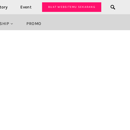
tory
Event
BUAT WEBSITEMU SEKARANG
SHIP
PROMO