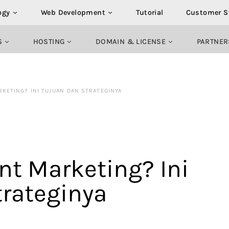
ogy
Web Development
Tutorial
Customer S
S
HOSTING
DOMAIN & LICENSE
PARTNER
RKETING? INI TUJUAN DAN STRATEGINYA
nt Marketing? Ini
trateginya