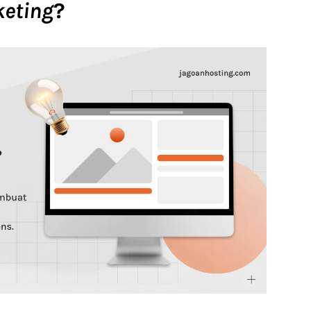
keting
?