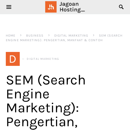
SEARCH FOR:
HOME
BUSINESS
DIGITAL MARKETING
SEM (SEARCH
ENGINE MARKETING): PENGERTIAN, MANFAAT & CONTOH
D
DIGITAL MARKETING
SEM (Search
Engine
Marketing):
Pengertian,