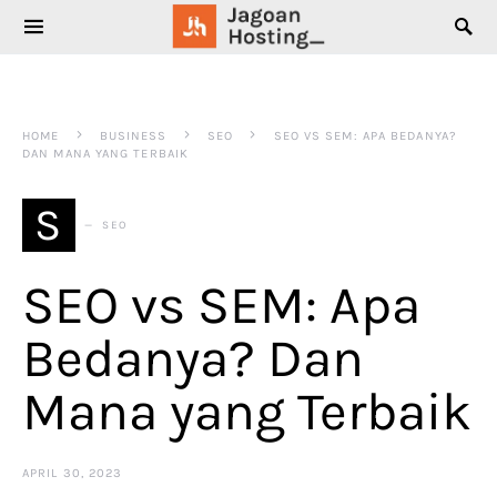
SEARCH FOR:
HOME
BUSINESS
SEO
SEO VS SEM: APA BEDANYA?
DAN MANA YANG TERBAIK
S
SEO
SEO vs SEM: Apa
Bedanya? Dan
Mana yang Terbaik
APRIL 30, 2023