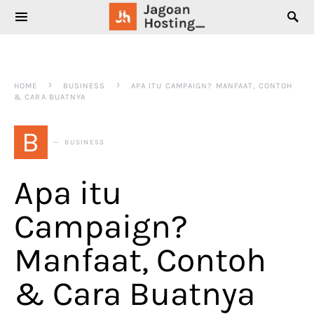
SEARCH FOR:
HOME
BUSINESS
APA ITU CAMPAIGN? MANFAAT, CONTOH
& CARA BUATNYA
B
BUSINESS
Apa itu
Campaign?
Manfaat, Contoh
& Cara Buatnya