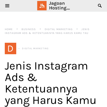
SEARCH FOR:
HOME
BUSINESS
DIGITAL MARKETING
JENIS
INSTAGRAM ADS & KETENTUANNYA YANG HARUS KAMU TAU
D
DIGITAL MARKETING
Jenis Instagram
Ads &
Ketentuannya
yang Harus Kamu