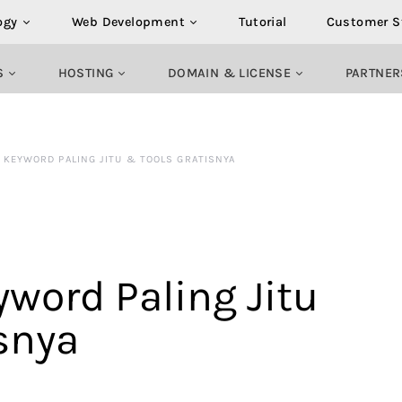
ogy
Web Development
Tutorial
Customer S
S
HOSTING
DOMAIN & LICENSE
PARTNER
 KEYWORD PALING JITU & TOOLS GRATISNYA
yword Paling Jitu
snya