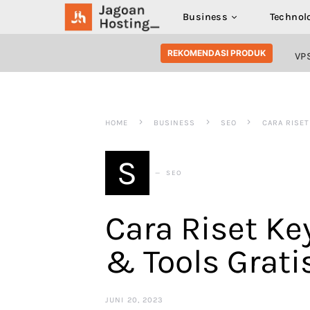
Business
Technol
SEARCH FOR:
REKOMENDASI PRODUK
VP
HOME
BUSINESS
SEO
CARA RISET
S
SEO
Cara Riset Ke
& Tools Grati
JUNI 20, 2023