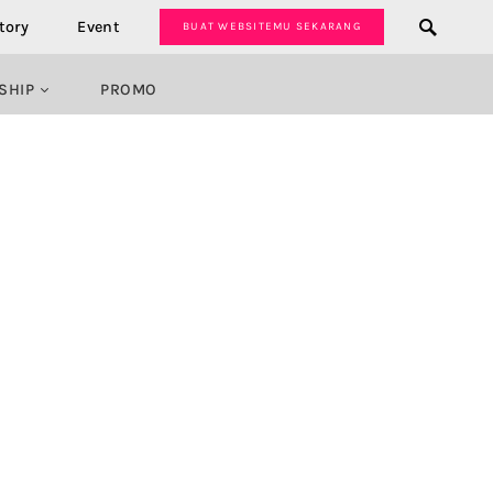
tory
Event
BUAT WEBSITEMU SEKARANG
SHIP
PROMO