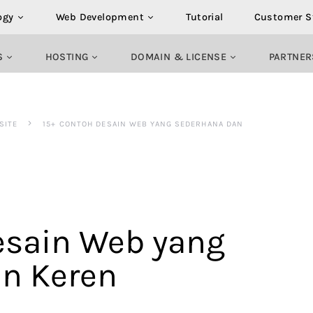
ogy
Web Development
Tutorial
Customer S
S
HOSTING
DOMAIN & LICENSE
PARTNER
SITE
15+ CONTOH DESAIN WEB YANG SEDERHANA DAN
esain Web yang
n Keren