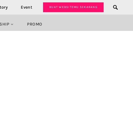
tory
Event
BUAT WEBSITEMU SEKARANG
SHIP
PROMO