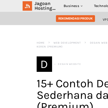
Business
Technol
SEARCH FOR:
REKOMENDASI PRODUK
VP
HOME
WEB DEVELOPMENT
DESAIN WEB
KEREN (PREMIUM)
D
DESAIN WEBSITE
15+ Contoh D
Sederhana da
(Premium)