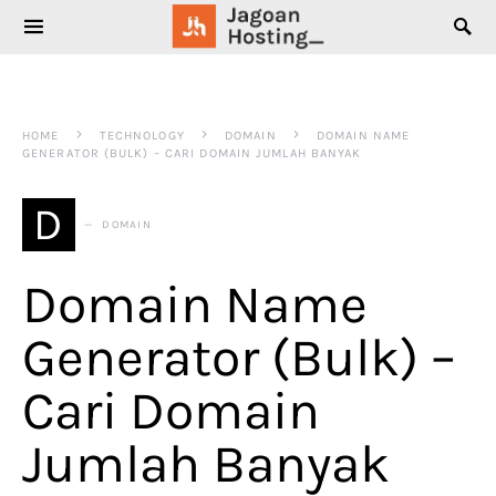
SEARCH FOR:
HOME
TECHNOLOGY
DOMAIN
DOMAIN NAME
GENERATOR (BULK) – CARI DOMAIN JUMLAH BANYAK
D
DOMAIN
Domain Name
Generator (Bulk) –
Cari Domain
Jumlah Banyak