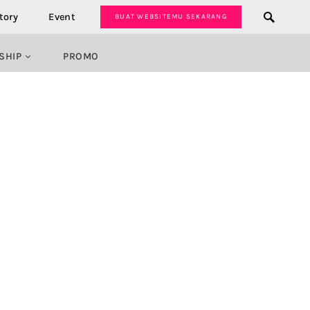
tory
Event
BUAT WEBSITEMU SEKARANG
SHIP
PROMO