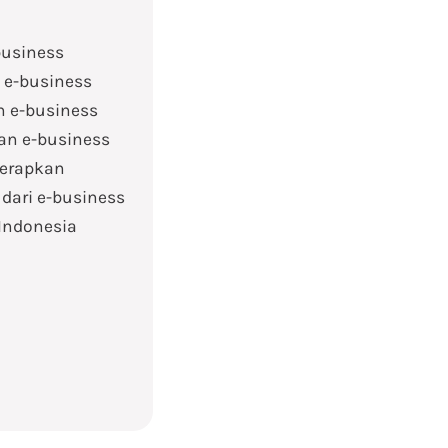
business
 e-business
 e-business
an e-business
terapkan
dari e-business
Indonesia