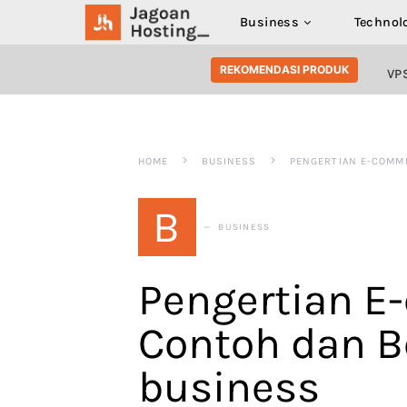
Business
Technol
SEARCH FOR:
REKOMENDASI PRODUK
VP
HOME
BUSINESS
PENGERTIAN E-COMME
B
BUSINESS
Pengertian E
Contoh dan B
business