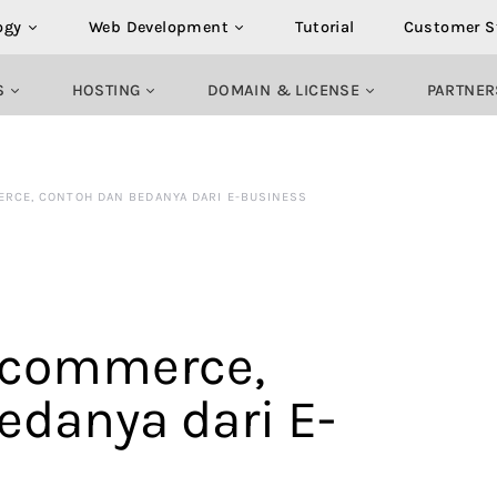
ogy
Web Development
Tutorial
Customer S
S
HOSTING
DOMAIN & LICENSE
PARTNER
RCE, CONTOH DAN BEDANYA DARI E-BUSINESS
-commerce,
edanya dari E-