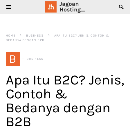
SEARCH FOR:
HOME
BUSINESS
APA ITU B2C? JENIS, CONTOH &
BEDANYA DENGAN B2B
B
BUSINESS
Apa Itu B2C? Jenis,
Contoh &
Bedanya dengan
B2B