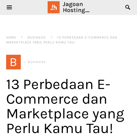
SEARCH FOR:
HOME
BUSINESS
13 PERBEDAAN E-COMMERCE DAN
MARKETPLACE YANG PERLU KAMU TAU!
B
BUSINESS
13 Perbedaan E-
Commerce dan
Marketplace yang
Perlu Kamu Tau!