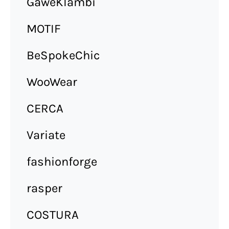
GaweKlambi
MOTIF
BeSpokeChic
WooWear
CERCA
Variate
fashionforge
rasper
COSTURA