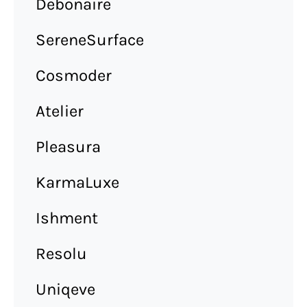
Debonaire
SereneSurface
Cosmoder
Atelier
Pleasura
KarmaLuxe
Ishment
Resolu
Uniqeve