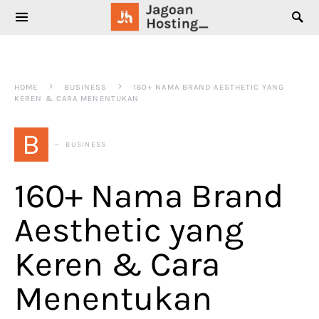
SEARCH FOR:
HOME
BUSINESS
160+ NAMA BRAND AESTHETIC YANG
KEREN & CARA MENENTUKAN
B
BUSINESS
160+ Nama Brand
Aesthetic yang
Keren & Cara
Menentukan