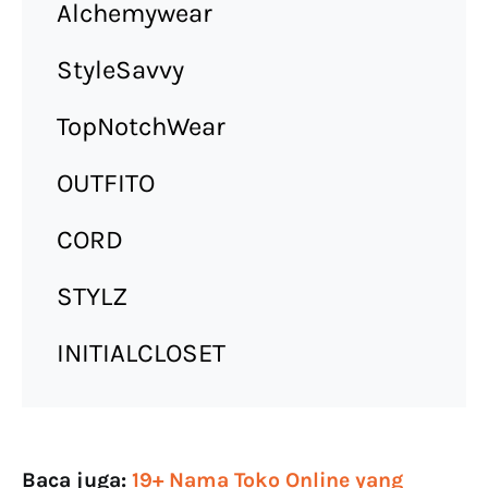
Alchemywear
StyleSavvy
TopNotchWear
OUTFITO
CORD
STYLZ
INITIALCLOSET
Baca juga:
19+ Nama Toko Online yang