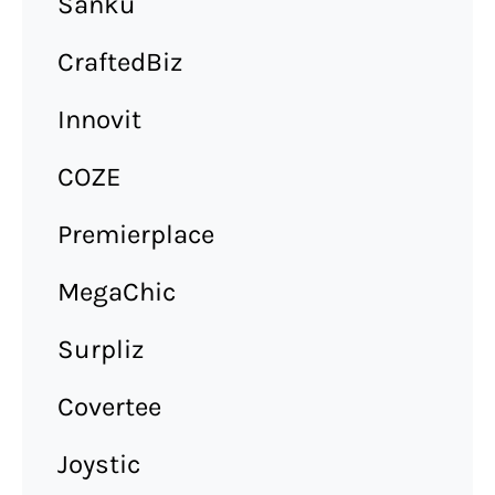
Sanku
CraftedBiz
Innovit
COZE
Premierplace
MegaChic
Surpliz
Covertee
Joystic