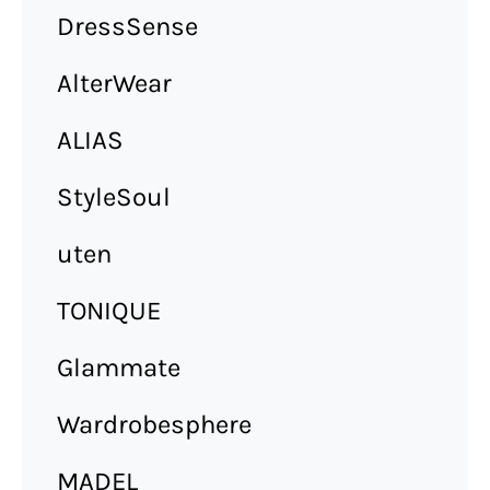
DressSense
AlterWear
ALIAS
StyleSoul
uten
TONIQUE
Glammate
Wardrobesphere
MADEL