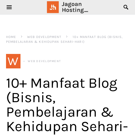
SEARCH FOR:
HOME
WEB DEVELOPMENT
10+ MANFAAT BLOG (BISNIS,
PEMBELAJARAN & KEHIDUPAN SEHARI-HARI)
W
WEB DEVELOPMENT
10+ Manfaat Blog
(Bisnis,
Pembelajaran &
Kehidupan Sehari-