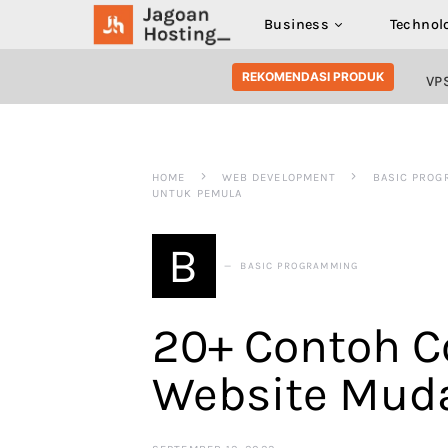
Business
Technol
SEARCH FOR:
REKOMENDASI PRODUK
VP
HOME
WEB DEVELOPMENT
BASIC PROG
UNTUK PEMULA
B
BASIC PROGRAMMING
20+ Contoh 
Website Mud