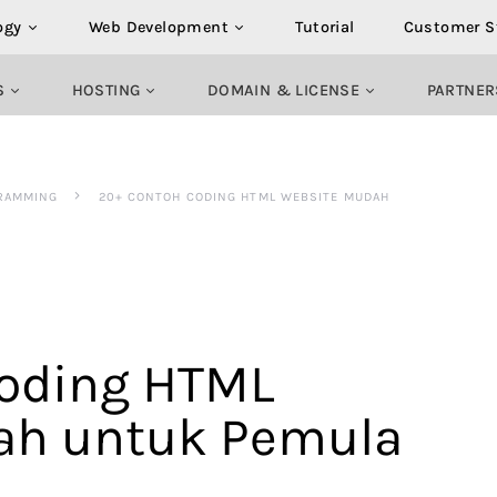
ogy
Web Development
Tutorial
Customer S
S
HOSTING
DOMAIN & LICENSE
PARTNER
RAMMING
20+ CONTOH CODING HTML WEBSITE MUDAH
Coding HTML
ah untuk Pemula