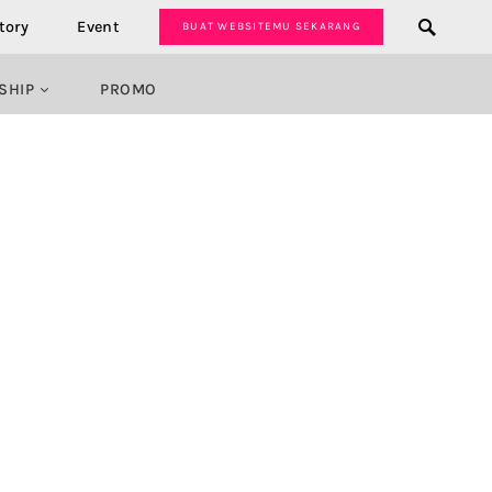
tory
Event
BUAT WEBSITEMU SEKARANG
SHIP
PROMO