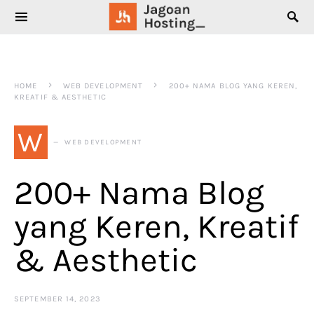
SEARCH FOR:
HOME
WEB DEVELOPMENT
200+ NAMA BLOG YANG KEREN,
KREATIF & AESTHETIC
W
WEB DEVELOPMENT
200+ Nama Blog
yang Keren, Kreatif
& Aesthetic
SEPTEMBER 14, 2023