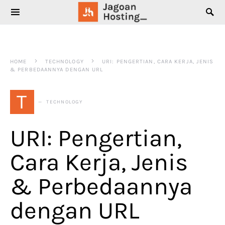
SEARCH FOR:
HOME
TECHNOLOGY
URI: PENGERTIAN, CARA KERJA, JENIS
& PERBEDAANNYA DENGAN URL
T
TECHNOLOGY
URI: Pengertian,
Cara Kerja, Jenis
& Perbedaannya
dengan URL