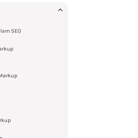
alam SEO
arkup
 Markup
rkup