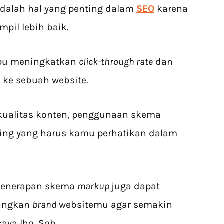
dalah hal yang penting dalam
SEO
karena
pil lebih baik.
mpu meningkatkan
click-through rate
dan
c
ke sebuah website.
kualitas konten, penggunaan skema
ing yang harus kamu perhatikan dalam
 penerapan skema
markup
juga dapat
angkan
brand
websitemu agar semakin
caya lho, Sob.