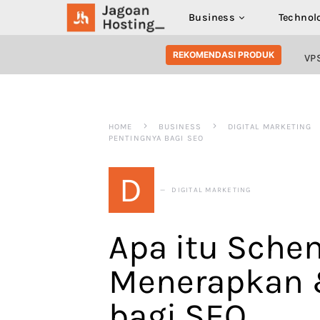
Business
Technol
SEARCH FOR:
REKOMENDASI PRODUK
VP
HOME
BUSINESS
DIGITAL MARKETING
PENTINGNYA BAGI SEO
D
DIGITAL MARKETING
Apa itu Sche
Menerapkan 
bagi SEO