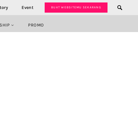
tory
Event
BUAT WEBSITEMU SEKARANG
SHIP
PROMO