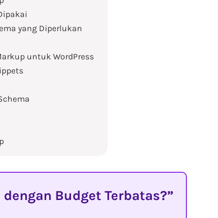
p
Dipakai
hema yang Diperlukan
arkup untuk WordPress
ippets
 Schema
p
 dengan Budget Terbatas?