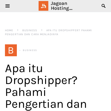
SEARCH FOR:
HOME
BUSINESS
APA ITU DROPSHIPPER? PAHAMI
PENGERTIAN DAN CARA MENJADINYA
B
BUSINESS
Apa itu
Dropshipper?
Pahami
Pengertian dan