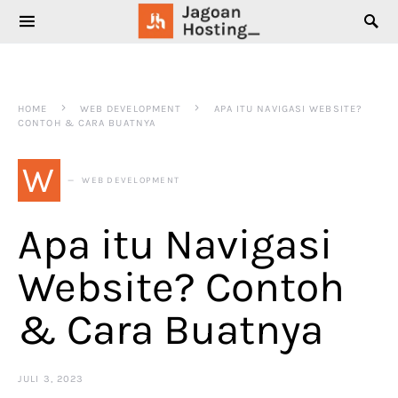
SEARCH FOR:
HOME
WEB DEVELOPMENT
APA ITU NAVIGASI WEBSITE?
CONTOH & CARA BUATNYA
W
WEB DEVELOPMENT
Apa itu Navigasi
Website? Contoh
& Cara Buatnya
JULI 3, 2023