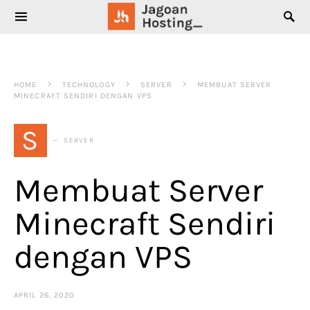
SEARCH FOR:
HOME
TECHNOLOGY
SERVER
MEMBUAT SERVER
MINECRAFT SENDIRI DENGAN VPS
S
SERVER
Membuat Server
Minecraft Sendiri
dengan VPS
APRIL 26, 2020