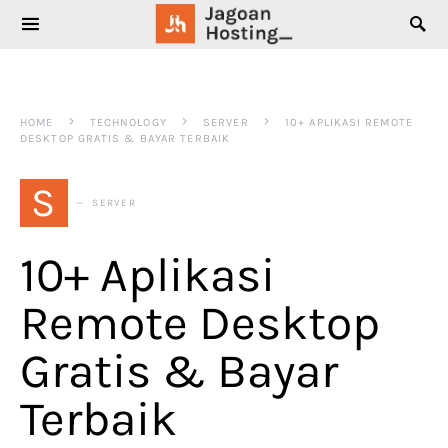
SEARCH FOR:
HOME
TECHNOLOGY
SERVER
10+ APLIKASI REMOTE
DESKTOP GRATIS & BAYAR TERBAIK
S
SERVER
10+ Aplikasi
Remote Desktop
Gratis & Bayar
Terbaik