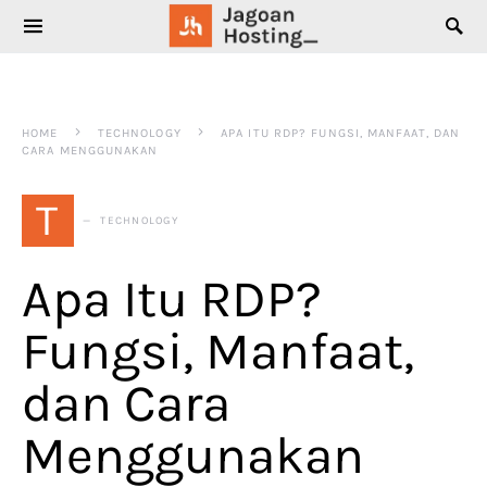
SEARCH FOR:
HOME
TECHNOLOGY
APA ITU RDP? FUNGSI, MANFAAT, DAN
CARA MENGGUNAKAN
T
TECHNOLOGY
Apa Itu RDP?
Fungsi, Manfaat,
dan Cara
Menggunakan