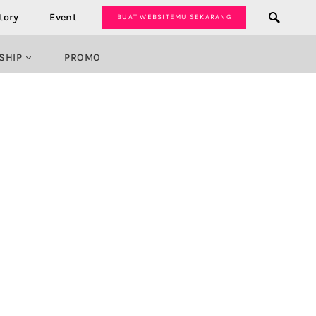
tory
Event
BUAT WEBSITEMU SEKARANG
SHIP
PROMO