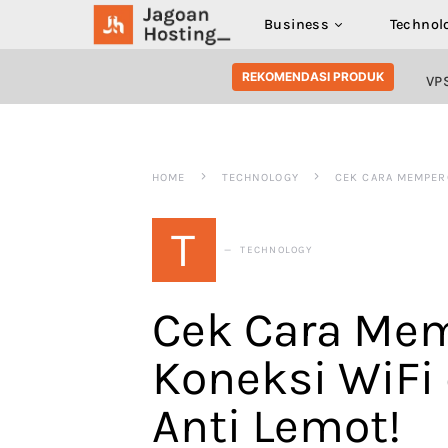
Business
Technol
SEARCH FOR:
REKOMENDASI PRODUK
VP
HOME
TECHNOLOGY
CEK CARA MEMPERC
T
TECHNOLOGY
Cek Cara Me
Koneksi WiFi 
Anti Lemot!