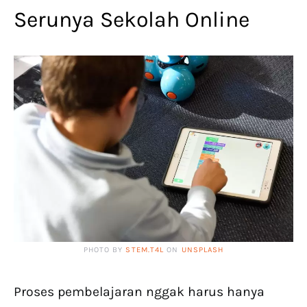
Serunya Sekolah Online
PHOTO BY
STEM.T4L
ON
UNSPLASH
Proses pembelajaran nggak harus hanya