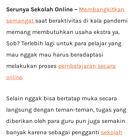
Serunya Sekolah Online –
Membangkitkan
semangat
saat beraktivitas di kala pandemi
memang membutuhkan usaha ekstra ya,
Sob? Terlebih lagi untuk para pelajar yang
mau nggak mau harus beradaptasi
melakukan proses
pembelajaran secara
online
.
Selain nggak bisa bertatap muka secara
langsung dengan teman-teman, tugas yang
diberikan oleh para guru pun juga semakin
banyak karena sebagai pengganti
sekolah