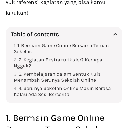
yuk referensi kegiatan yang bisa kamu
lakukan!
Table of contents
1. Bermain Game Online Bersama Teman
Sekelas
2. Kegiatan Ekstrakurikuler? Kenapa
Nggak?
3. Pembelajaran dalam Bentuk Kuis
Menambah Serunya Sekolah Online
4. Serunya Sekolah Online Makin Berasa
Kalau Ada Sesi Bercerita
1. Bermain Game Online