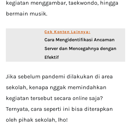
kegiatan menggambar, taekwondo, hingga
bermain musik.
Cek Konten Lainnya:
Cara Mengidentifikasi Ancaman
Server dan Mencegahnya dengan
Efektif
Jika sebelum pandemi dilakukan di area
sekolah, kenapa nggak memindahkan
kegiatan tersebut secara
online
saja?
Ternyata, cara seperti ini bisa diterapkan
oleh pihak sekolah, lho!