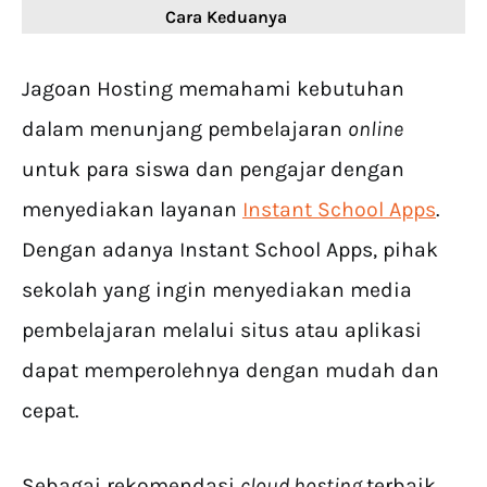
Cara Keduanya
Jagoan Hosting memahami kebutuhan
dalam menunjang pembelajaran
online
untuk para siswa dan pengajar dengan
menyediakan layanan
Instant School Apps
.
Dengan adanya Instant School Apps, pihak
sekolah yang ingin menyediakan media
pembelajaran melalui situs atau aplikasi
dapat memperolehnya dengan mudah dan
cepat.
Sebagai rekomendasi
cloud hosting
terbaik,