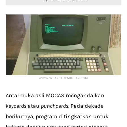
WWW.WEARETHEMIGHTY.COM
Antarmuka asli MOCAS mengandalkan
keycards
atau
punchcards
. Pada dekade
berikutnya, program ditingkatkan untuk
bekerja dengan apa yang sering disebut