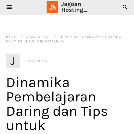
SEARCH FOR:
HOME
JAGOAN FACT
DINAMIKA PEMBELAJARAN DARING
DAN TIPS UNTUK MENGATASINYA
J
JAGOAN FACT
Dinamika
Pembelajaran
Daring dan Tips
untuk