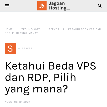
SEARCH FOR:
HOME
TECHNOLOGY
SERVER
KETAHUI BEDA VPS DAN
RDP, PILIH YANG MANA?
S
SERVER
Ketahui Beda VPS
dan RDP, Pilih
yang mana?
AGUSTUS 19, 2024