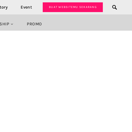
tory
Event
BUAT WEBSITEMU SEKARANG
SHIP
PROMO