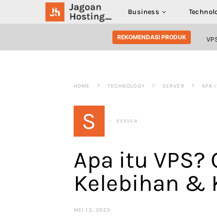
Business
Technol
SEARCH FOR:
REKOMENDASI PRODUK
VP
HOME
TECHNOLOGY
SERVER
APA 
S
SERVER
Apa itu VPS? C
Kelebihan &
MEI 13, 2023