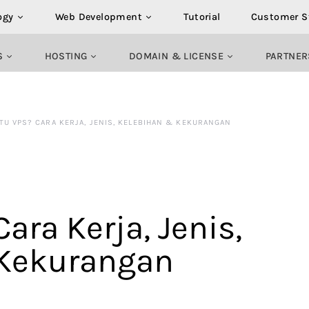
ogy
Web Development
Tutorial
Customer S
S
HOSTING
DOMAIN & LICENSE
PARTNER
ITU VPS? CARA KERJA, JENIS, KELEBIHAN & KEKURANGAN
ara Kerja, Jenis,
 Kekurangan