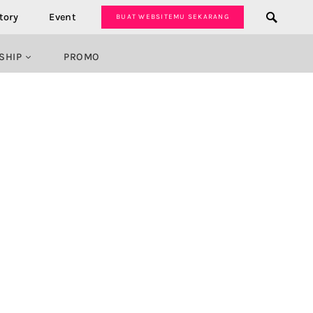
tory
Event
BUAT WEBSITEMU SEKARANG
SHIP
PROMO