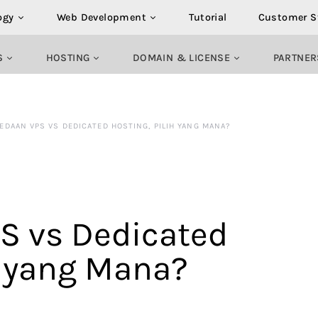
ogy
Web Development
Tutorial
Customer S
S
HOSTING
DOMAIN & LICENSE
PARTNER
EDAAN VPS VS DEDICATED HOSTING, PILIH YANG MANA?
S vs Dedicated
h yang Mana?