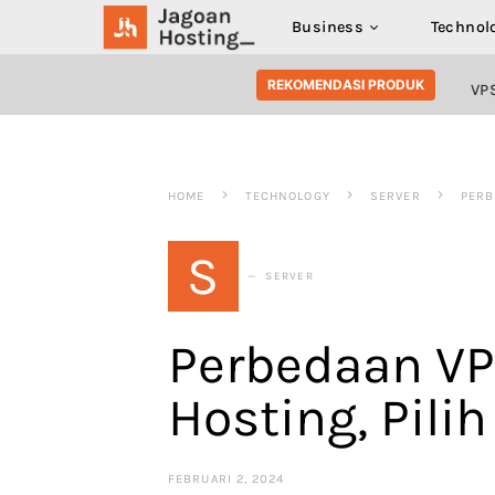
Business
Technol
SEARCH FOR:
REKOMENDASI PRODUK
VP
HOME
TECHNOLOGY
SERVER
PERB
S
SERVER
Perbedaan VP
Hosting, Pili
FEBRUARI 2, 2024