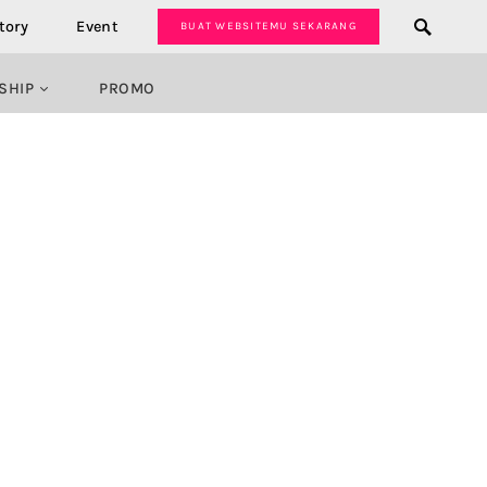
tory
Event
BUAT WEBSITEMU SEKARANG
SHIP
PROMO