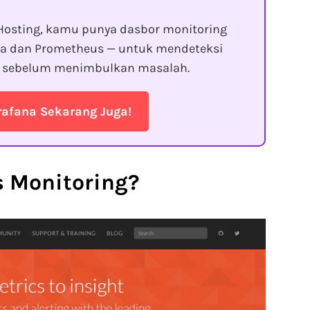
Hosting, kamu punya dasbor monitoring
na dan Prometheus — untuk mendeteksi
l sebelum menimbulkan masalah.
rafana Sekarang Juga!
s Monitoring?