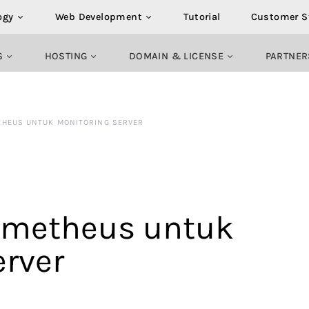
ogy
Web Development
Tutorial
Customer S
S
HOSTING
DOMAIN & LICENSE
PARTNER
HEUS UNTUK MONITORING SERVER
ometheus untuk
erver