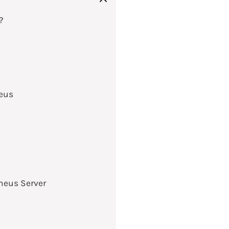
?
heus
heus Server