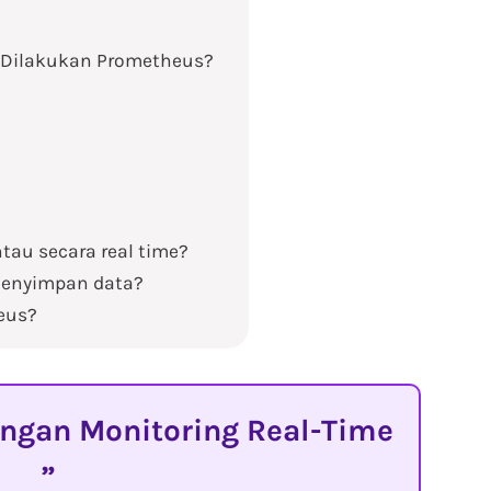
a Dilakukan Prometheus?
au secara real time?
menyimpan data?
heus?
engan Monitoring Real-Time