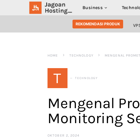
Business
Technol
SEARCH FOR:
REKOMENDASI PRODUK
VP
HOME
TECHNOLOGY
MENGENAL PROMET
T
TECHNOLOGY
Mengenal Pr
Monitoring S
OKTOBER 2, 2024