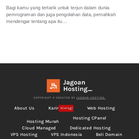
Bagi kamu yang tertarik untuk terjun dalam dunia
pemrograman dan juga pengolahan data, pernahkah
mendengar tentang apa itu…
COPYRIGHT © CREATED BY
JAGOAN HOSTING.
About Us
Karir
Web Hosting
Hiring!
Hosting CPanel
Hosting Murah
Cloud Managed
Dedicated Hosting
VPS Hosting
VPS Indonesia
Beli Domain