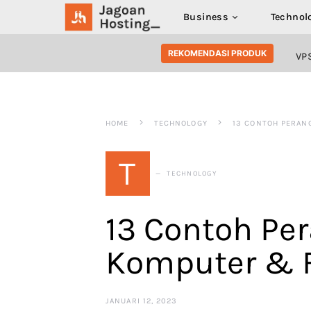
Business
Technol
SEARCH FOR:
REKOMENDASI PRODUK
VP
HOME
TECHNOLOGY
13 CONTOH PERAN
T
TECHNOLOGY
13 Contoh Pe
Komputer & 
JANUARI 12, 2023