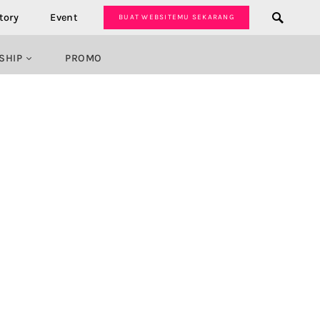
tory
Event
BUAT WEBSITEMU SEKARANG
SHIP
PROMO