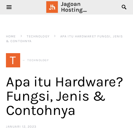
SEARCH FOR:
HOME
TECHNOLOGY
APA ITU HARDWARE? FUNGSI, JENIS
& CONTOHNYA
T
TECHNOLOGY
Apa itu Hardware?
Fungsi, Jenis &
Contohnya
JANUARI 12, 2023