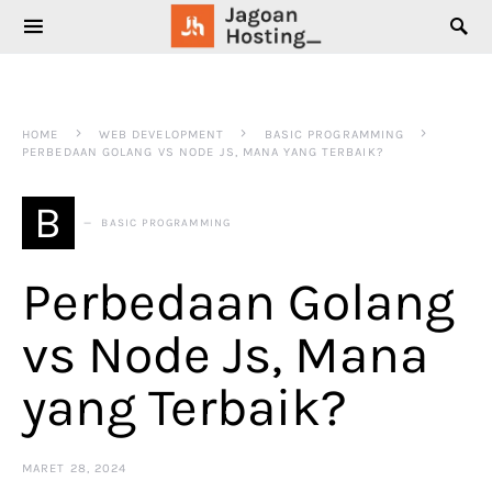
SEARCH FOR:
HOME
WEB DEVELOPMENT
BASIC PROGRAMMING
PERBEDAAN GOLANG VS NODE JS, MANA YANG TERBAIK?
B
BASIC PROGRAMMING
Perbedaan Golang
vs Node Js, Mana
yang Terbaik?
MARET 28, 2024