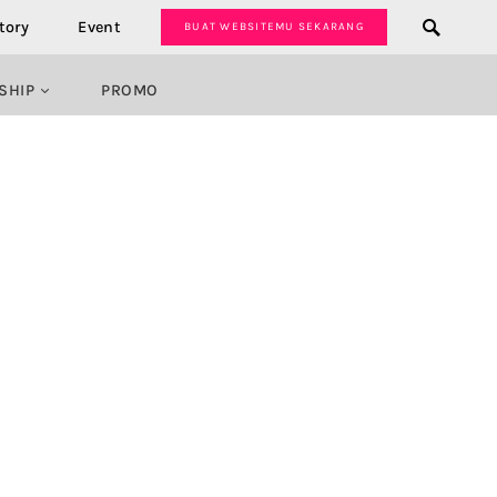
tory
Event
BUAT WEBSITEMU SEKARANG
SHIP
PROMO