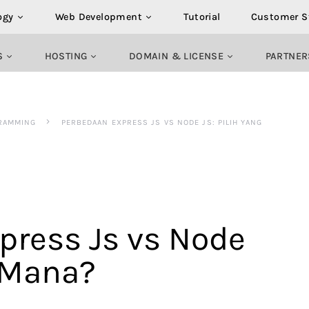
ogy
Web Development
Tutorial
Customer S
S
HOSTING
DOMAIN & LICENSE
PARTNER
RAMMING
PERBEDAAN EXPRESS JS VS NODE JS: PILIH YANG
press Js vs Node
g Mana?