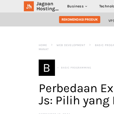
Business
Technol
SEARCH FOR:
REKOMENDASI PRODUK
VP
HOME
WEB DEVELOPMENT
BASIC PROG
MANA?
B
BASIC PROGRAMMING
Perbedaan Ex
Js: Pilih yan